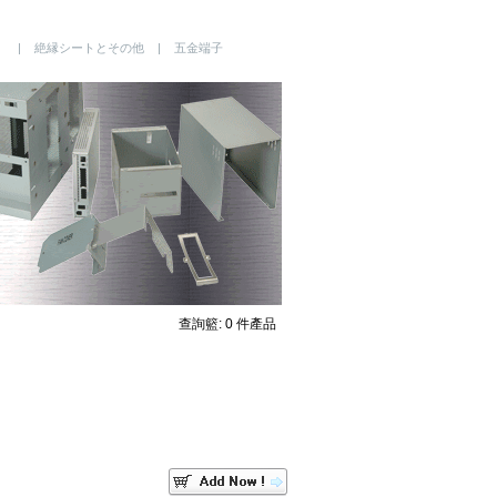
ク | 絶縁シートとその他 | 五金端子
查詢籃:
0
件產品
。